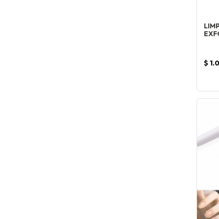
LIM
EXF
$ 1.