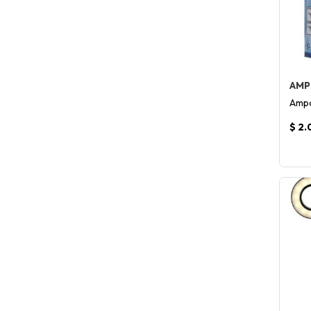
AMP
Ampo
$ 2