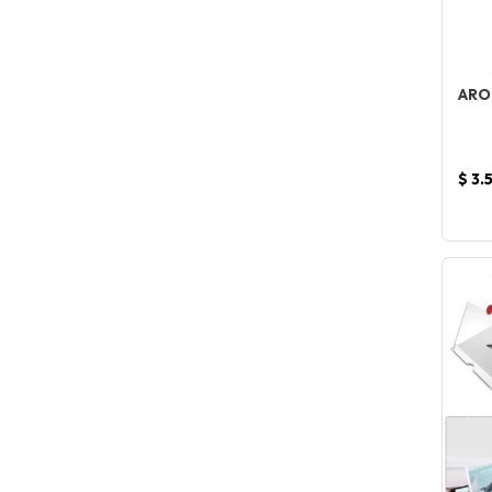
ARO
$ 3.