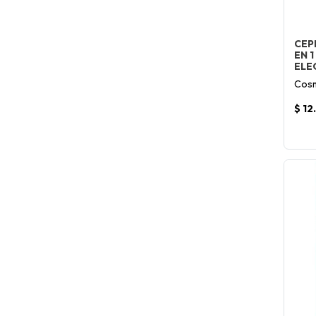
CEP
EN 
ELE
Cosm
$ 12