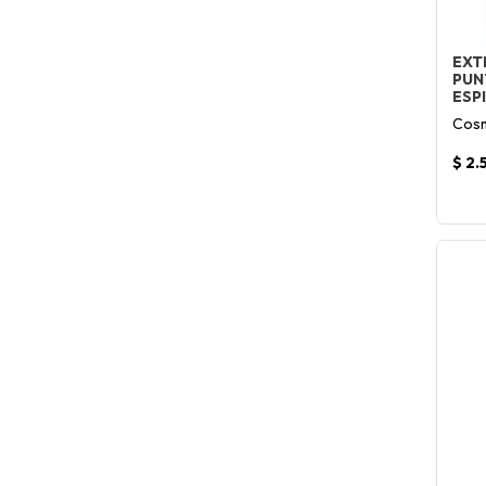
EXT
PUN
ESP
Cosm
$ 2.