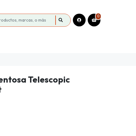
0
entosa Telescopic
t