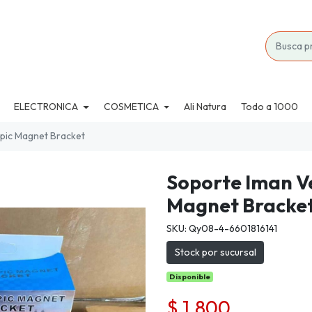
ELECTRONICA
COSMETICA
Ali Natura
Todo a 1000
pic Magnet Bracket
Soporte Iman V
Magnet Bracke
SKU: Qy08-4-6601816141
Stock por sucursal
Disponible
$ 1.800