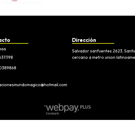
acto
Dirección
nos
Salvador sanfuentes 2623, Sant
6311198
cercano a metro union latinoam
30389868
acionesmundomagico@hotmail.com
Ali Importaciones Mundo Magico © 2026
Creado por
Bsale