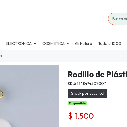
ELECTRONICA
COSMETICA
Ali Natura
Todo a 1000
ón
Rodillo de Plás
SKU: 1648474507007
Stock por sucursal
Disponible
$ 1.500