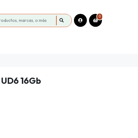
0
 UD6 16Gb