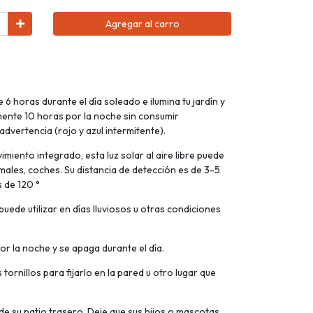
Agregar al carro
 horas durante el día soleado e ilumina tu jardín y
nte 10 horas por la noche sin consumir
advertencia (rojo y azul intermitente).
miento integrado, esta luz solar al aire libre puede
ales, coches. Su distancia de detección es de 3-5
 de 120 °
puede utilizar en días lluviosos u otras condiciones
 la noche y se apaga durante el día.
s tornillos para fijarlo en la pared u otro lugar que
de su patio trasero. Deje que sus hijos o mascotas