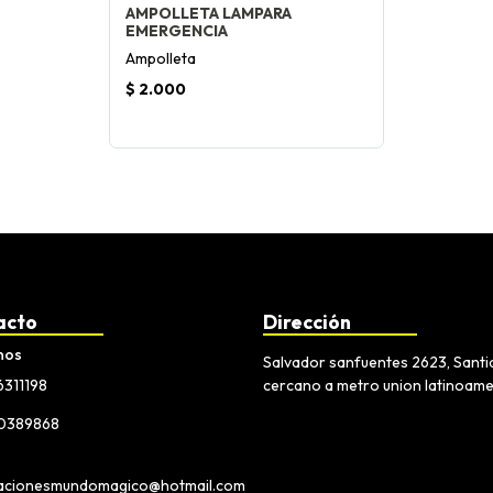
AMPOLLETA LAMPARA
EMERGENCIA
Ampolleta
$ 2.000
acto
Dirección
nos
Salvador sanfuentes 2623, Sant
6311198
cercano a metro union latinoam
30389868
acionesmundomagico@hotmail.com