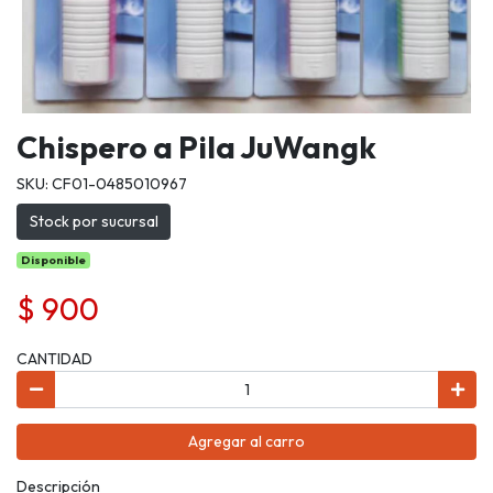
Chispero a Pila JuWangk
SKU: CF01-0485010967
Stock por sucursal
Disponible
$ 900
CANTIDAD
Agregar al carro
Descripción