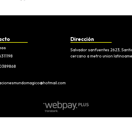
acto
Dirección
nos
Salvador sanfuentes 2623, Sant
6311198
cercano a metro union latinoam
30389868
acionesmundomagico@hotmail.com
Ali Importaciones Mundo Magico © 2026
Creado por
Bsale