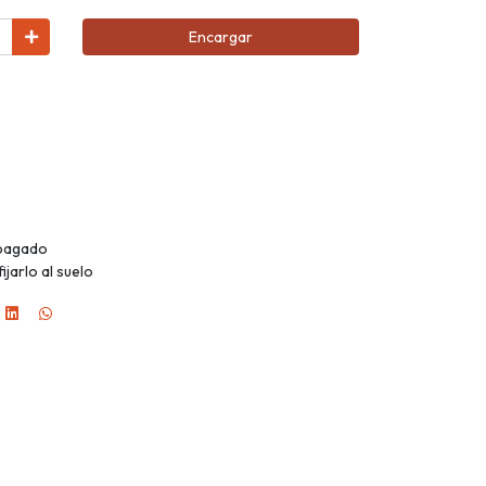
Encargar
apagado
ijarlo al suelo