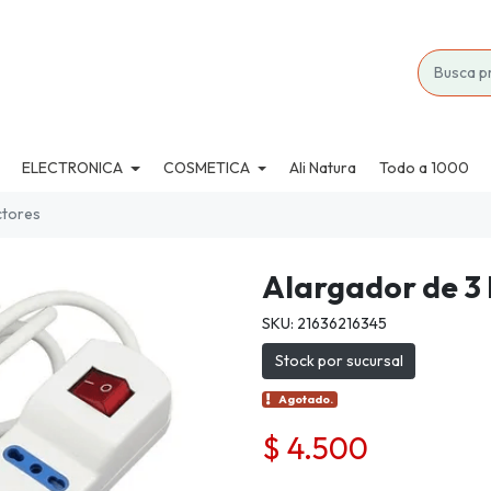
ELECTRONICA
COSMETICA
Ali Natura
Todo a 1000
ctores
Alargador de 3 
SKU: 21636216345
Stock por sucursal
Agotado.
$ 4.500